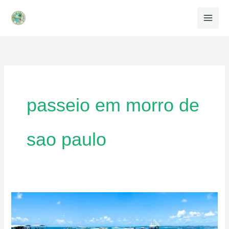
Ir
para
o
conteúdo
passeio em morro de
sao paulo
Passeio
Volta
a