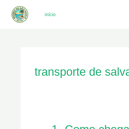
Ir
para
início
o
conteúdo
transporte de salv
1-