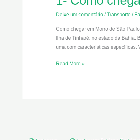
1- Como chega
Como
chegar
Deixe um comentário
/
Transporte
/
Fa
em
Como chegar em Morro de São Paulo? 
Morro
Ilha de Tinharé, no estado da Bahia, 
de
uma com características específicas. 
São
Paulo
Read More »